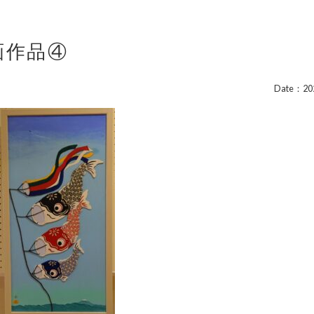
画作品④
Date：202