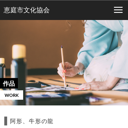
恵庭市文化協会
作品
WORK
阿形、牛形の龍