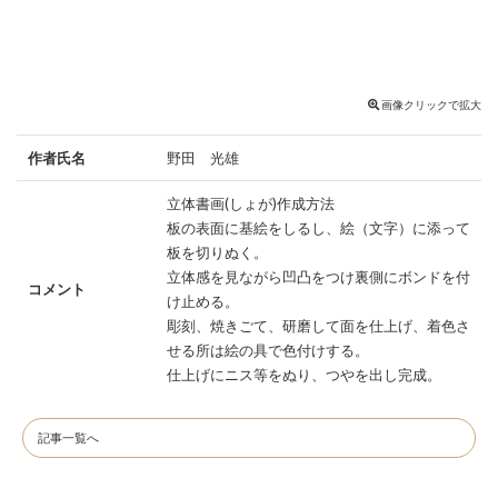
画像クリックで拡大
作者氏名
野田 光雄
立体書画(しょが)作成方法
板の表面に基絵をしるし、絵（文字）に添って
板を切りぬく。
立体感を見ながら凹凸をつけ裏側にボンドを付
コメント
け止める。
彫刻、焼きごて、研磨して面を仕上げ、着色さ
せる所は絵の具で色付けする。
仕上げにニス等をぬり、つやを出し完成。
記事一覧へ