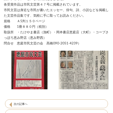
各受賞作品は市民文芸第４７号に掲載されています。
市民文芸は身近な市民が書いたエッセー、俳句、詩、小説などを掲載し
た文芸作品集です、気軽に手に取ってお読みください。
規格 Ａ5判１５０ページ
価格 1冊８８０円（税別）
取扱所 ・たけやま書店（漁町）・岡本書店恵庭店（大町）・コープさ
っぽろ恵み野店（恵み野西）
問合せ 恵庭市民文芸の会 髙橋090-2051-4239）
次の記事へ