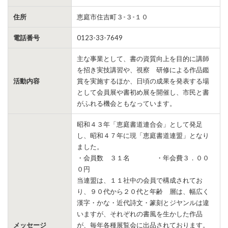
住所
恵庭市住吉町３-３-１０
電話番号
0123-33-7649
主な事業として、書の資質向上を目的に講師
を招き実技講習や、視察 研修による作品鑑
活動内容
賞を実施するほか、日頃の成果を発表する場
として会員展や書初め展を開催し、市民と書
がふれる機会ともなっています。
昭和４３年「恵庭書道連合会」として発足
し、昭和４７年に現「恵庭書道連盟」となり
ました。
・会員数 ３１名 ・年会費３．００
０円
当連盟は、１１社中の会員で構成されてお
り、９０代から２０代と年齢 層は、幅広く
漢字・かな・近代詩文・篆刻とジヤンルは違
いますが、それぞれの書風を生かした作品
メッセージ
が、毎年各種展覧会に出品されております。