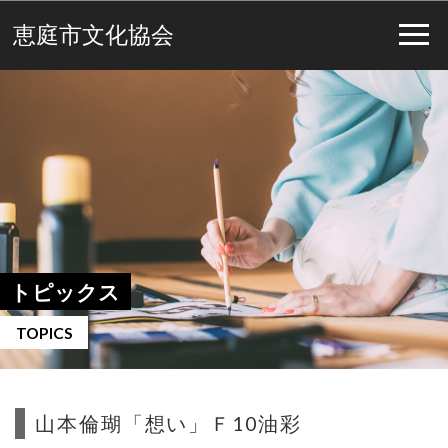
恵庭市文化協会
トピックス
TOPICS
山本倫瑚「想い」Ｆ10油彩