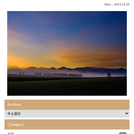
Date：2021.11.25
Archive
Category
全件
134