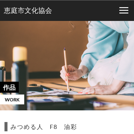
恵庭市文化協会
作品
WORK
みつめる人 F8 油彩