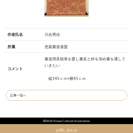
作者氏名
川合秀佳
所属
恵庭書道連盟
書道用具硯筆を愛し書友と絆を深め書を通して
いきたい
コメント
縦145ｃｍ×横45ｃｍ
記事一覧へ
©2020 Eniwa Cultural Association
お問い合わせ