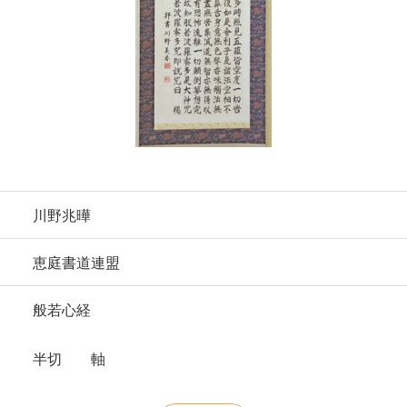
川野兆曄
恵庭書道連盟
般若心経
半切 軸