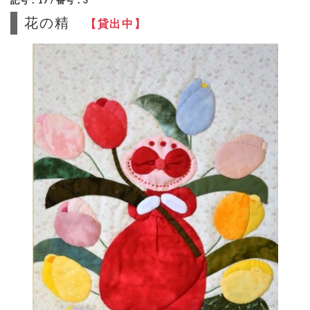
花の精
【貸出中】