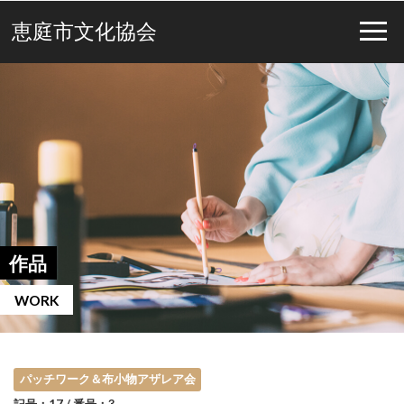
恵庭市文化協会
作品
WORK
パッチワーク＆布小物アザレア会
記号：17 / 番号：3