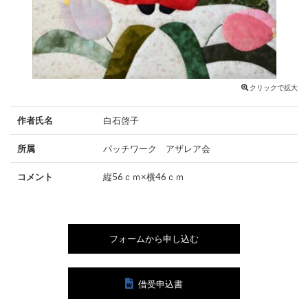
クリックで拡大
作者氏名
白石啓子
所属
パッチワーク アザレア会
コメント
縦56ｃｍ×横46ｃｍ
フォームから申し込む
借受申込書