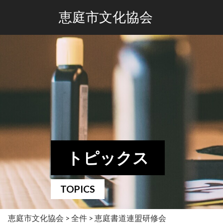
恵庭市文化協会
トピックス
TOPICS
恵庭市文化協会
>
全件
>
恵庭書道連盟研修会