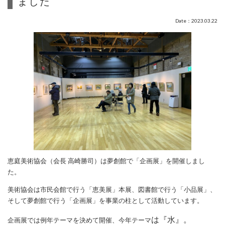
ました
Date：2023.03.22
恵庭美術協会（会長 高崎勝司）は夢創館で「企画展」を開催しまし
た。
美術協会は市民会館で行う「恵美展」本展、図書館で行う「小品展」、
そして夢創館で行う「企画展」を事業の柱として活動しています。
は『水』。
企画展では例年テーマを決めて開催、今年テーマ