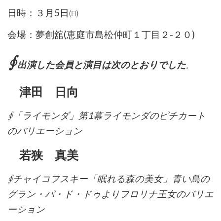
日時：３月5日㈰
会場：夢創舘(恵庭市島松仲町１丁目２-２０)
∮
出演した会員と演目は次のとおりでした
。
津田 日向
∮「ライモンダ」第1幕ライモンダのピチカート
のバリエーション
若狭 真美
∮チャイコフスキー「眠れる森の美女」青い鳥の
グラン・パ・ド・ドゥよりフロリナ王女のバリエ
ーション