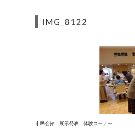
IMG_8122
市民会館 展示発表 体験コーナー